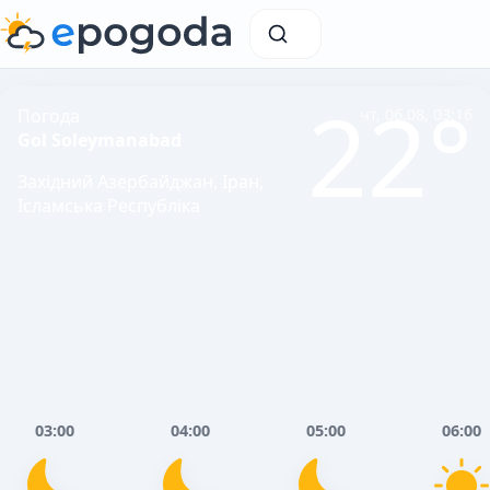
22°
Погода
чт, 06.08, 03:16
Gol Soleymanabad
Західний Азербайджан, Іран,
Ісламська Республіка
03:00
04:00
05:00
06:00