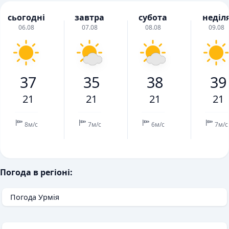
сьогодні
завтра
субота
неділ
06.08
07.08
08.08
09.08
37
35
38
39
21
21
21
21
8м/с
7м/с
6м/с
7м/с
Погода в регіоні:
Погода Урмія